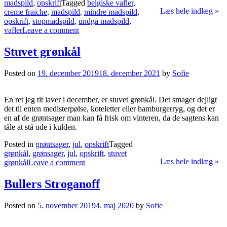
madspild
,
opskrift
Tagged
belgiske vafler
,
Læs hele indlæg »
creme fraiche
,
madspild
,
mindre madspild
,
opskrift
,
stopmadspild
,
undgå madspild
,
vafler
Leave a comment
Stuvet grønkål
Posted on
19. december 2019
18. december 2021
by
Sofie
En ret jeg tit laver i december, er stuvet grønkål. Det smager dejligt
det til enten medisterpølse, koteletter eller hamburgerryg, og det er
en af de grøntsager man kan få frisk om vinteren, da de sagtens kan
tåle at stå ude i kulden.
Posted in
grøntsager
,
jul
,
opskrift
Tagged
grønkål
,
grønsager
,
jul
,
opskrift
,
stuvet
Læs hele indlæg »
grønkål
Leave a comment
Bullers Stroganoff
Posted on
5. november 2019
4. maj 2020
by
Sofie