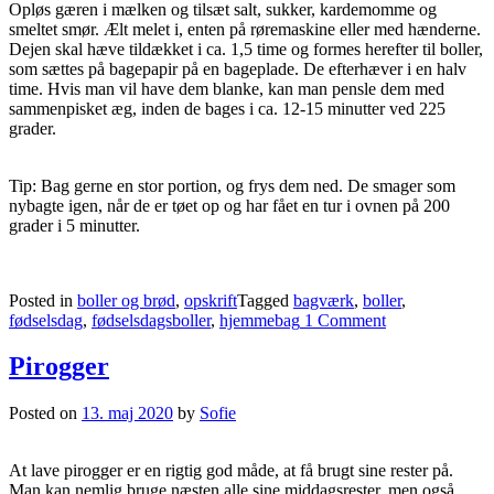
Opløs gæren i mælken og tilsæt salt, sukker, kardemomme og
smeltet smør. Ælt melet i, enten på røremaskine eller med hænderne.
Dejen skal hæve tildækket i ca. 1,5 time og formes herefter til boller,
som sættes på bagepapir på en bageplade. De efterhæver i en halv
time. Hvis man vil have dem blanke, kan man pensle dem med
sammenpisket æg, inden de bages i ca. 12-15 minutter ved 225
grader.
Tip: Bag gerne en stor portion, og frys dem ned. De smager som
nybagte igen, når de er tøet op og har fået en tur i ovnen på 200
grader i 5 minutter.
Posted in
boller og brød
,
opskrift
Tagged
bagværk
,
boller
,
fødselsdag
,
fødselsdagsboller
,
hjemmebag
1 Comment
Pirogger
Posted on
13. maj 2020
by
Sofie
At lave pirogger er en rigtig god måde, at få brugt sine rester på.
Man kan nemlig bruge næsten alle sine middagsrester, men også