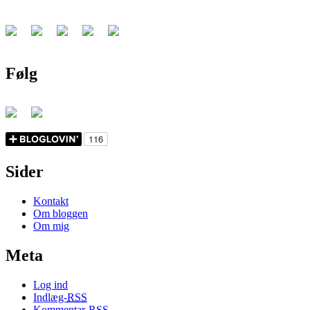
Følg
Sider
Kontakt
Om bloggen
Om mig
Meta
Log ind
Indlæg-
RSS
Kommentar-
RSS