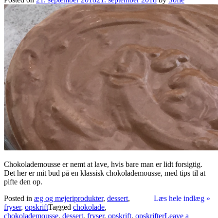
Chokolademousse er nemt at lave, hvis bare man er lidt forsigtig.
Det her er mit bud på en klassisk chokolademousse, med tips til at
pifte den op.
Posted in
æg og mejeriprodukter
,
dessert
,
Læs hele indlæg »
fryser
,
opskrift
Tagged
chokolade
,
chokolademousse
,
dessert
,
fryser
,
opskrift
,
opskrifter
Leave a