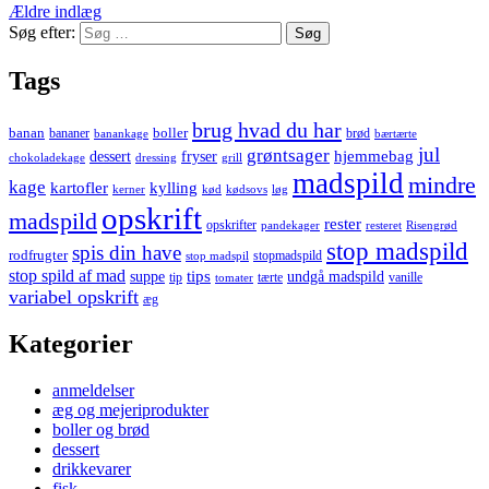
Ældre indlæg
Søg efter:
Tags
brug hvad du har
banan
boller
bananer
brød
banankage
bærtærte
jul
grøntsager
hjemmebag
dessert
fryser
chokoladekage
dressing
grill
madspild
mindre
kage
kartofler
kylling
kerner
kød
kødsovs
løg
opskrift
madspild
rester
opskrifter
pandekager
resteret
Risengrød
stop madspild
spis din have
rodfrugter
stopmadspild
stop madspil
stop spild af mad
tips
suppe
undgå madspild
tip
tærte
vanille
tomater
variabel opskrift
æg
Kategorier
anmeldelser
æg og mejeriprodukter
boller og brød
dessert
drikkevarer
fisk