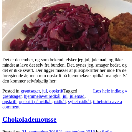
Det er december, og som bekendt elsker jeg jul, julemad, og ikke
mindst at lave det selv fra bunden. Det, synes jeg, smager bedst, og
det er ikke svært. Der ligger masser af juleopskrifter her inde fra de
foregående år, men min opskrift på hjemmelavet rødkål mangler. Så
den kommer selvfølgelig her:
Posted in
grøntsager
,
jul
,
opskrift
Tagged
Læs hele indlæg »
grøntsager
,
hjemmelavet rødkål
,
jul
,
julemad
,
opskrift
,
opskrift på rødkål
,
rødkål
,
syltet rødkål
,
tilbehør
Leave a
comment
Chokolademousse
Posted on
21. september 2018
21. september 2018
by
Sofie