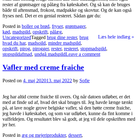
rester af grøntsager og pålæg fra køleskabet. Og så kan de bruges
både til aftensmad, frokost, madpakke og skovtur. Og de kan også
fryses ned. Det er en genial resteret. Sådan gør du:
Posted in
boller og brød
,
fryser
,
grøntsager
,
kød
,
madspild
,
opskrift
,
pålæg
,
Læs hele indlæg »
Uncategorized
Tagged
brug dine rester
,
brug
hvad du har
,
madsoild
,
mindre madspild
,
opskrift
,
pirog
,
pirogger
,
rester
,
resteret
,
stopmadspild
,
stopspildafmad
,
undgå madspild
Leave a comment
Vafler med creme fraiche
Posted on
4. maj 2020
13. maj 2022
by
Sofie
Jeg har altid creme fraiche til overs. Og når datoen udløber, er det
med at finde ud af, hvad det skal bruges til. Jeg havde længe tænkt
på, at lave nogle grove belgiske vafler, så den bøtte creme fraiche,
jeg havde i køleskabet, og som var udløbet, kunne da fint komme i
vaffeldejen. Og resultatet blev så godt, at jeg vil dele opskriften med
jer her.
Posted in
æg og mejeriprodukter
,
dessert
,