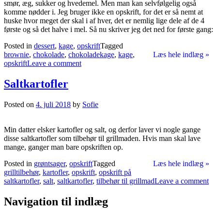
smør, æg, sukker og hvedemel. Men man kan selvfølgelig også
komme nødder i. Jeg bruger ikke en opskrift, for det er så nemt at
huske hvor meget der skal i af hver, det er nemlig lige dele af de 4
første og så det halve i mel. Så nu skriver jeg det ned for første gang:
Posted in
dessert
,
kage
,
opskrift
Tagged
brownie
,
chokolade
,
chokoladekage
,
kage
,
Læs hele indlæg »
opskrift
Leave a comment
Saltkartofler
Posted on
4. juli 2018
by
Sofie
Min datter elsker kartofler og salt, og derfor laver vi nogle gange
disse saltkartofler som tilbehør til grillmaden. Hvis man skal lave
mange, ganger man bare opskriften op.
Posted in
grøntsager
,
opskrift
Tagged
Læs hele indlæg »
grilltilbehør
,
kartofler
,
opskrift
,
opskrift på
saltkartofler
,
salt
,
saltkartofler
,
tilbehør til grillmad
Leave a comment
Navigation til indlæg