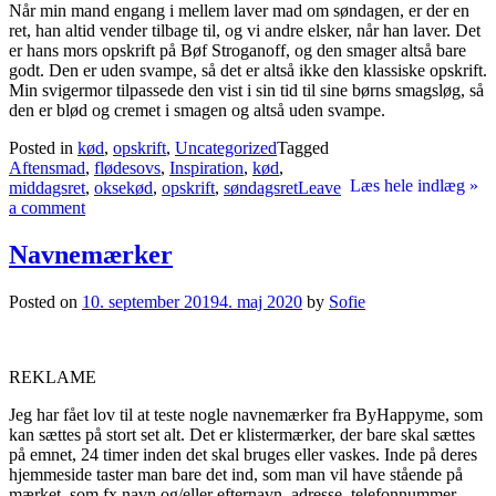
Når min mand engang i mellem laver mad om søndagen, er der en
ret, han altid vender tilbage til, og vi andre elsker, når han laver. Det
er hans mors opskrift på Bøf Stroganoff, og den smager altså bare
godt. Den er uden svampe, så det er altså ikke den klassiske opskrift.
Min svigermor tilpassede den vist i sin tid til sine børns smagsløg, så
den er blød og cremet i smagen og altså uden svampe.
Posted in
kød
,
opskrift
,
Uncategorized
Tagged
Aftensmad
,
flødesovs
,
Inspiration
,
kød
,
Læs hele indlæg »
middagsret
,
oksekød
,
opskrift
,
søndagsret
Leave
a comment
Navnemærker
Posted on
10. september 2019
4. maj 2020
by
Sofie
REKLAME
Jeg har fået lov til at teste nogle navnemærker fra ByHappyme, som
kan sættes på stort set alt. Det er klistermærker, der bare skal sættes
på emnet, 24 timer inden det skal bruges eller vaskes. Inde på deres
hjemmeside taster man bare det ind, som man vil have stående på
mærket, som fx navn og/eller efternavn, adresse, telefonnummer