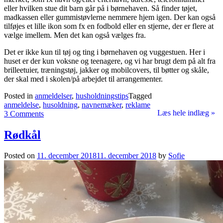
eller hvilken stue dit barn går på i børnehaven. Så finder tøjet,
madkassen eller gummistøvlerne nemmere hjem igen. Der kan også
tilføjes et lille ikon som fx en fodbold eller en stjerne, der er flere at
vælge imellem. Men det kan også vælges fra.
Det er ikke kun til tøj og ting i børnehaven og vuggestuen. Her i
huset er der kun voksne og teenagere, og vi har brugt dem på alt fra
brilleetuier, træningstøj, jakker og mobilcovers, til bøtter og skåle,
der skal med i skolen/på arbejdet til arrangementer.
Posted in
anmeldelser
,
husholdningstips
Tagged
anmeldelse
,
husoldning
,
navnemæker
,
reklame
Læs hele indlæg »
3 Comments
Rødkål
Posted on
11. december 2018
11. december 2018
by
Sofie