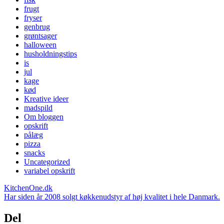
frugt
fryser
genbrug
grøntsager
halloween
husholdningstips
is
jul
kage
kød
Kreative ideer
madspild
Om bloggen
opskrift
pålæg
pizza
snacks
Uncategorized
variabel opskrift
KitchenOne.dk
Har siden år 2008 solgt køkkenudstyr af høj kvalitet i hele Danmark.
Del