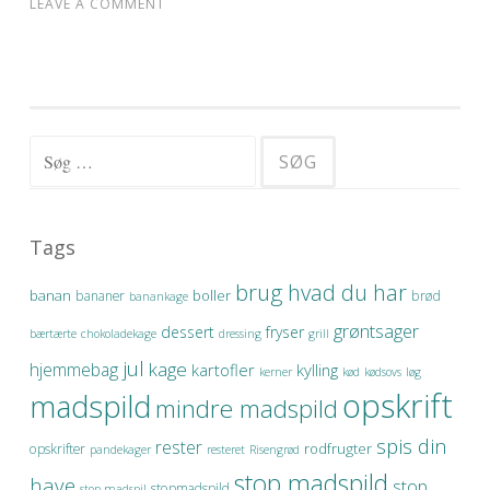
LEAVE A COMMENT
Søg efter:
Tags
brug hvad du har
banan
boller
bananer
brød
banankage
grøntsager
dessert
fryser
bærtærte
chokoladekage
dressing
grill
jul
kage
hjemmebag
kartofler
kylling
kerner
kød
kødsovs
løg
opskrift
madspild
mindre madspild
spis din
rester
rodfrugter
opskrifter
pandekager
resteret
Risengrød
stop madspild
have
stop
stopmadspild
stop madspil