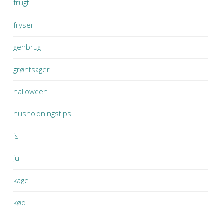
frugt
fryser
genbrug
grøntsager
halloween
husholdningstips
is
jul
kage
kød