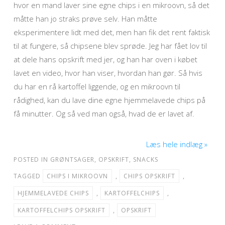
hvor en mand laver sine egne chips i en mikroovn, så det
måtte han jo straks prøve selv. Han måtte
eksperimentere lidt med det, men han fik det rent faktisk
til at fungere, så chipsene blev sprøde. Jeg har fået lov til
at dele hans opskrift med jer, og han har oven i købet
lavet en video, hvor han viser, hvordan han gør. Så hvis
du har en rå kartoffel liggende, og en mikroovn til
rådighed, kan du lave dine egne hjemmelavede chips på
få minutter. Og så ved man også, hvad de er lavet af.
Læs hele indlæg »
POSTED IN
GRØNTSAGER
,
OPSKRIFT
,
SNACKS
TAGGED
CHIPS I MIKROOVN
,
CHIPS OPSKRIFT
,
HJEMMELAVEDE CHIPS
,
KARTOFFELCHIPS
,
KARTOFFELCHIPS OPSKRIFT
,
OPSKRIFT