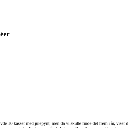
déer
avde 10 kasser med julepynt, men da vi skulle finde det frem i år, viser de