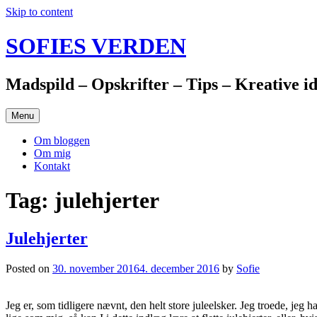
Skip to content
SOFIES VERDEN
Madspild – Opskrifter – Tips – Kreative i
Menu
Om bloggen
Om mig
Kontakt
Tag: julehjerter
Julehjerter
Posted on
30. november 2016
4. december 2016
by
Sofie
Jeg er, som tidligere nævnt, den helt store juleelsker. Jeg troede, jeg h