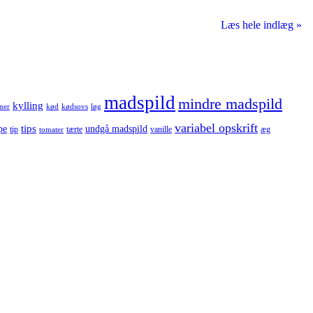
Læs hele indlæg »
madspild
mindre madspild
kylling
ner
kød
kødsovs
løg
variabel opskrift
tips
pe
undgå madspild
tip
tærte
vanille
æg
tomater