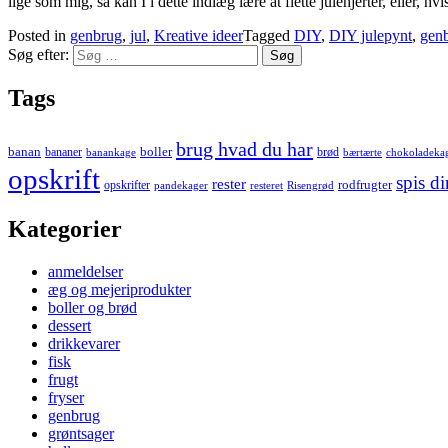
lige som mig, så kan I i dette indlæg lære at flette julehjerter, eller,
Posted in
genbrug
,
jul
,
Kreative ideer
Tagged
DIY
,
DIY julepynt
,
genb
Søg efter:
Tags
brug hvad du har
banan
boller
bananer
brød
banankage
bærtærte
chokoladeka
opskrift
spis d
rester
rodfrugter
opskrifter
pandekager
resteret
Risengrød
Kategorier
anmeldelser
æg og mejeriprodukter
boller og brød
dessert
drikkevarer
fisk
frugt
fryser
genbrug
grøntsager