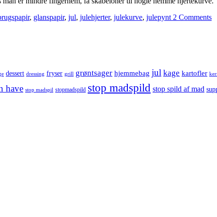
 hvis man er mindre fingernem, få skabeloner til nogle nemme hjertekurve.
rugspapir
,
glanspapir
,
jul
,
julehjerter
,
julekurve
,
julepynt
2 Comments
jul
grøntsager
kage
hjemmebag
dessert
fryser
kartofler
ge
dressing
grill
ker
stop madspild
in have
stop spild af mad
sup
stopmadspild
stop madspil