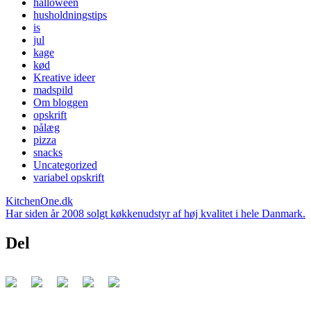
halloween
husholdningstips
is
jul
kage
kød
Kreative ideer
madspild
Om bloggen
opskrift
pålæg
pizza
snacks
Uncategorized
variabel opskrift
KitchenOne.dk
Har siden år 2008 solgt køkkenudstyr af høj kvalitet i hele Danmark.
Del