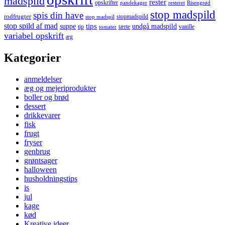
madspild
rester
opskrifter
pandekager
resteret
Risengrød
stop madspild
spis din have
rodfrugter
stopmadspild
stop madspil
stop spild af mad
tips
suppe
undgå madspild
tip
tærte
vanille
tomater
variabel opskrift
æg
Kategorier
anmeldelser
æg og mejeriprodukter
boller og brød
dessert
drikkevarer
fisk
frugt
fryser
genbrug
grøntsager
halloween
husholdningstips
is
jul
kage
kød
Kreative ideer