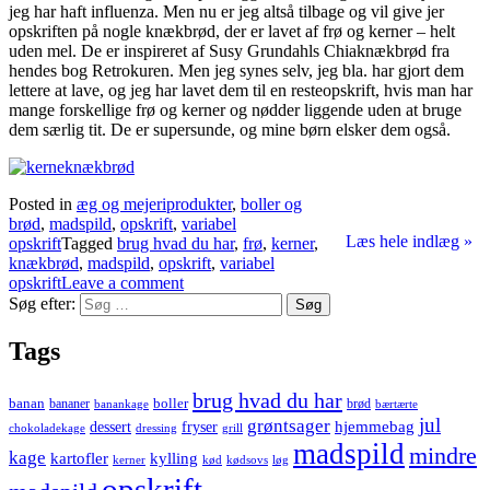
jeg har haft influenza. Men nu er jeg altså tilbage og vil give jer
opskriften på nogle knækbrød, der er lavet af frø og kerner – helt
uden mel. De er inspireret af Susy Grundahls Chiaknækbrød fra
hendes bog Retrokuren. Men jeg synes selv, jeg bla. har gjort dem
lettere at lave, og jeg har lavet dem til en resteopskrift, hvis man har
mange forskellige frø og kerner og nødder liggende uden at bruge
dem særlig tit. De er supersunde, og mine børn elsker dem også.
Posted in
æg og mejeriprodukter
,
boller og
brød
,
madspild
,
opskrift
,
variabel
Læs hele indlæg »
opskrift
Tagged
brug hvad du har
,
frø
,
kerner
,
knækbrød
,
madspild
,
opskrift
,
variabel
opskrift
Leave a comment
Søg efter:
Tags
brug hvad du har
banan
boller
bananer
brød
banankage
bærtærte
jul
grøntsager
hjemmebag
dessert
fryser
chokoladekage
dressing
grill
madspild
mindre
kage
kartofler
kylling
kerner
kød
kødsovs
løg
opskrift