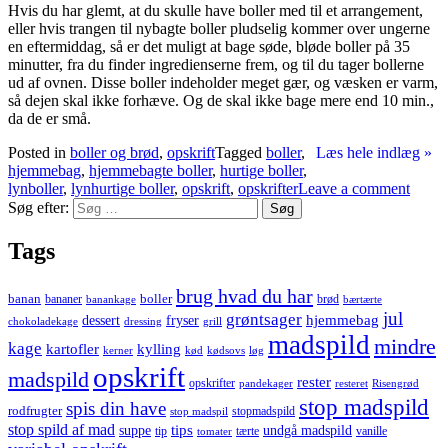
Hvis du har glemt, at du skulle have boller med til et arrangement,
eller hvis trangen til nybagte boller pludselig kommer over ungerne
en eftermiddag, så er det muligt at bage søde, bløde boller på 35
minutter, fra du finder ingredienserne frem, og til du tager bollerne
ud af ovnen. Disse boller indeholder meget gær, og væsken er varm,
så dejen skal ikke forhæve. Og de skal ikke bage mere end 10 min.,
da de er små.
Posted in
boller og brød
,
opskrift
Tagged
boller
,
Læs hele indlæg »
hjemmebag
,
hjemmebagte boller
,
hurtige boller
,
lynboller
,
lynhurtige boller
,
opskrift
,
opskrifter
Leave a comment
Søg efter:
Tags
brug hvad du har
banan
boller
bananer
brød
banankage
bærtærte
jul
grøntsager
hjemmebag
dessert
fryser
chokoladekage
dressing
grill
madspild
mindre
kage
kartofler
kylling
kerner
kød
kødsovs
løg
opskrift
madspild
rester
opskrifter
pandekager
resteret
Risengrød
stop madspild
spis din have
rodfrugter
stopmadspild
stop madspil
stop spild af mad
tips
suppe
undgå madspild
tip
tærte
vanille
tomater