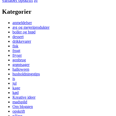
variabel opskrift
æg
Kategorier
anmeldelser
æg og mejeriprodukter
boller og brød
dessert
drikkevarer
fisk
frugt
fryser
genbrug
grøntsager
halloween
husholdningstips
is
jul
kage
kød
Kreative ideer
madspild
Om bloggen
opskrift
pålæg