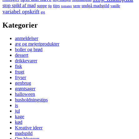
stop spild af mad
tips
suppe
undgå madspild
tip
tærte
vanille
tomater
variabel opskrift
æg
Kategorier
anmeldelser
æg og mejeriprodukter
boller og brød
dessert
drikkevarer
fisk
frugt
fryser
genbrug
grøntsager
halloween
husholdningstips
is
jul
kage
kød
Kreative ideer
madspild
Om bloggen