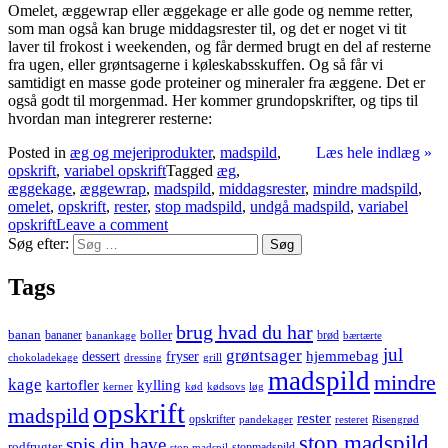
Omelet, æggewrap eller æggekage er alle gode og nemme retter,
som man også kan bruge middagsrester til, og det er noget vi tit
laver til frokost i weekenden, og får dermed brugt en del af resterne
fra ugen, eller grøntsagerne i køleskabsskuffen. Og så får vi
samtidigt en masse gode proteiner og mineraler fra æggene. Det er
også godt til morgenmad. Her kommer grundopskrifter, og tips til
hvordan man integrerer resterne:
Posted in
æg og mejeriprodukter
,
madspild
,
Læs hele indlæg »
opskrift
,
variabel opskrift
Tagged
æg
,
æggekage
,
æggewrap
,
madspild
,
middagsrester
,
mindre madspild
,
omelet
,
opskrift
,
rester
,
stop madspild
,
undgå madspild
,
variabel
opskrift
Leave a comment
Søg efter:
Tags
brug hvad du har
banan
boller
bananer
brød
banankage
bærtærte
jul
grøntsager
hjemmebag
dessert
fryser
chokoladekage
dressing
grill
madspild
mindre
kage
kartofler
kylling
kerner
kød
kødsovs
løg
opskrift
madspild
rester
opskrifter
pandekager
resteret
Risengrød
stop madspild
spis din have
rodfrugter
stopmadspild
stop madspil