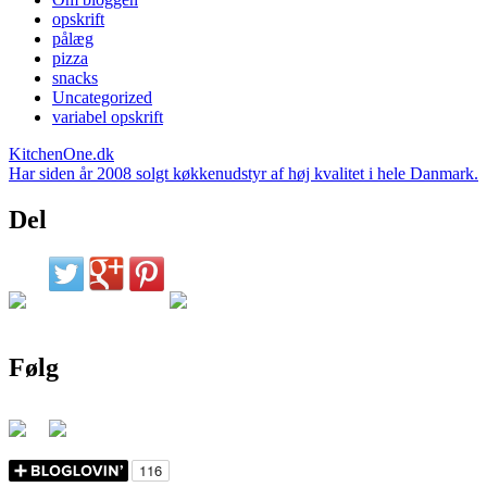
opskrift
pålæg
pizza
snacks
Uncategorized
variabel opskrift
KitchenOne.dk
Har siden år 2008 solgt køkkenudstyr af høj kvalitet i hele Danmark.
Del
Følg