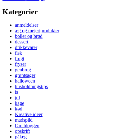
Kategorier
anmeldelser
æg og mejeriprodukter
boller og brød
dessert
drikkevarer
fisk
frugt
fryser
genbrug
grøntsager
halloween
husholdningstips
is
jul
kage
kød
Kreative ideer
madspild
Om bloggen
opskrift
pålæg