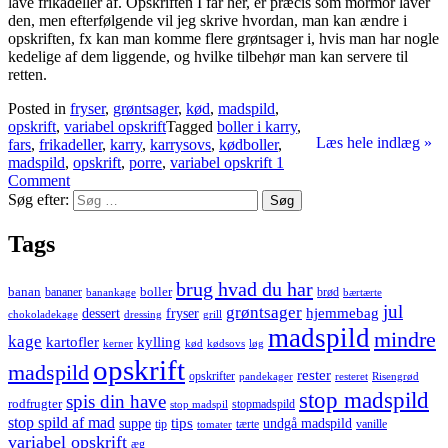
lave frikadeller af. Opskriften I får her, er præcis som mormor laver
den, men efterfølgende vil jeg skrive hvordan, man kan ændre i
opskriften, fx kan man komme flere grøntsager i, hvis man har nogle
kedelige af dem liggende, og hvilke tilbehør man kan servere til
retten.
Posted in
fryser
,
grøntsager
,
kød
,
madspild
,
opskrift
,
variabel opskrift
Tagged
boller i karry
,
Læs hele indlæg »
fars
,
frikadeller
,
karry
,
karrysovs
,
kødboller
,
madspild
,
opskrift
,
porre
,
variabel opskrift
1
Comment
Søg efter:
Tags
brug hvad du har
banan
boller
bananer
brød
banankage
bærtærte
jul
grøntsager
hjemmebag
dessert
fryser
chokoladekage
dressing
grill
madspild
mindre
kage
kartofler
kylling
kerner
kød
kødsovs
løg
opskrift
madspild
rester
opskrifter
pandekager
resteret
Risengrød
stop madspild
spis din have
rodfrugter
stopmadspild
stop madspil
stop spild af mad
tips
suppe
undgå madspild
tip
tærte
vanille
tomater
variabel opskrift
æg