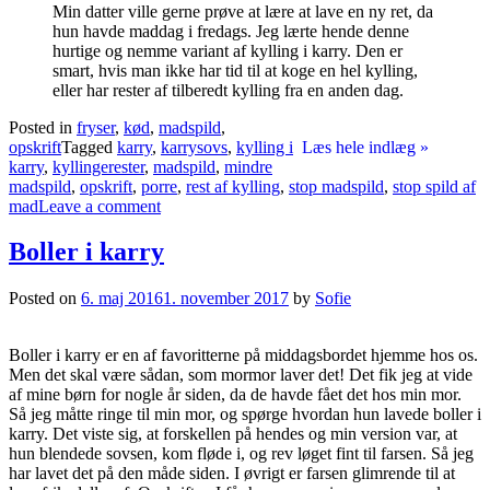
Min datter ville gerne prøve at lære at lave en ny ret, da
hun havde maddag i fredags. Jeg lærte hende denne
hurtige og nemme variant af kylling i karry. Den er
smart, hvis man ikke har tid til at koge en hel kylling,
eller har rester af tilberedt kylling fra en anden dag.
Posted in
fryser
,
kød
,
madspild
,
opskrift
Tagged
karry
,
karrysovs
,
kylling i
Læs hele indlæg »
karry
,
kyllingerester
,
madspild
,
mindre
madspild
,
opskrift
,
porre
,
rest af kylling
,
stop madspild
,
stop spild af
mad
Leave a comment
Boller i karry
Posted on
6. maj 2016
1. november 2017
by
Sofie
Boller i karry er en af favoritterne på middagsbordet hjemme hos os.
Men det skal være sådan, som mormor laver det! Det fik jeg at vide
af mine børn for nogle år siden, da de havde fået det hos min mor.
Så jeg måtte ringe til min mor, og spørge hvordan hun lavede boller i
karry. Det viste sig, at forskellen på hendes og min version var, at
hun blendede sovsen, kom fløde i, og rev løget fint til farsen. Så jeg
har lavet det på den måde siden. I øvrigt er farsen glimrende til at