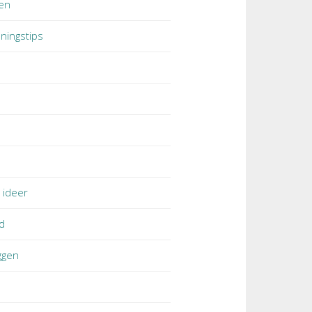
en
ningstips
 ideer
d
ggen