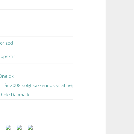
orized
 opskrift
One.dk
en år 2008 solgt køkkenudstyr af høj
 i hele Danmark.