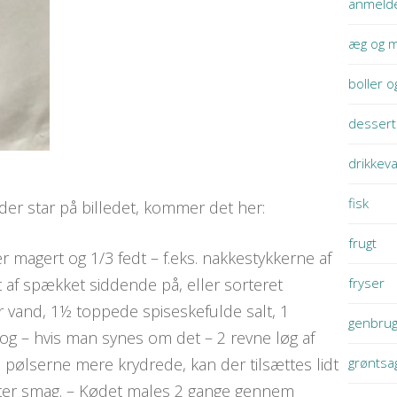
anmelde
æg og m
boller o
dessert
drikkev
fisk
der star på billedet, kommer det her:
frugt
er magert og 1/3 fedt – f.eks. nakkestykkerne af
t af spækket siddende på, eller sorteret
fryser
 vand, 1½ toppede spiseskefulde salt, 1
genbru
og – hvis man synes om det – 2 revne løg af
pølserne mere krydrede, kan der tilsættes lidt
grøntsa
fter smag. – Kødet males 2 gange gennem