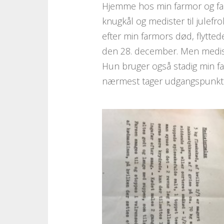
Hjemme hos min farmor og farf
knugkål og medister til julefro
efter min farmors død, flytted
den 28. december. Men mediste
Hun bruger også stadig min fa
nærmest tager udgangspunkt i, 