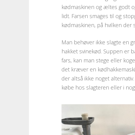
kødmaskinen og æltes godt og
lidt. Farsen smages til og sto
kødmaskinen, på hvilken der 
Man behøver ikke slagte en g
hakket svinekød. Suppen er ba
fars, kan man stege eller koge
det kræver en kødhakkemaskin
der altså ikke noget alternati
købe hos slagteren eller i no