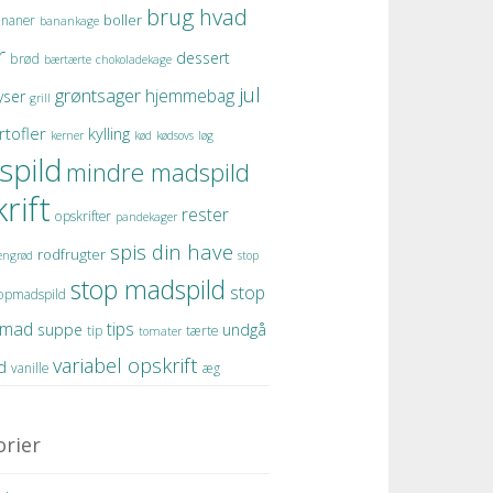
brug hvad
boller
naner
banankage
r
dessert
brød
bærtærte
chokoladekage
jul
grøntsager
hjemmebag
yser
grill
rtofler
kylling
kerner
kød
kødsovs
løg
spild
mindre madspild
rift
rester
opskrifter
pandekager
spis din have
rodfrugter
engrød
stop
stop madspild
stop
opmadspild
f mad
tips
suppe
undgå
tip
tærte
tomater
variabel opskrift
d
vanille
æg
rier