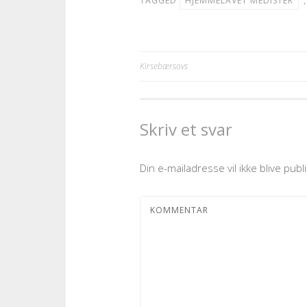
TAGGED
HJEMMELAVET MEDISTER
Kirsebærsovs
Indlægsnavigation
Skriv et svar
Din e-mailadresse vil ikke blive publi
KOMMENTAR