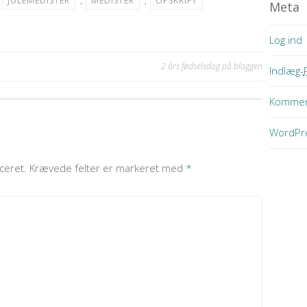
,
JULEMEDISTER
,
MEDISTER
,
OPSKRIFT
Meta
Log ind
2 års fødselsdag på bloggen
Indlæg-
Kommen
WordPr
ceret.
Krævede felter er markeret med
*