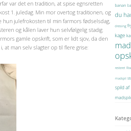
ar var det en tradition, at spise egnsretten
banan
ba
kost 1. juledag. Min mor overtog traditionen, og
du ha
e hun julefrokosten til min farmors fødselsdag,
fr
dressing
ren og kålen laver hun selvfølgelig stadig.
kage
ka
rmors gamle opskrift, som er lidt sjov, da den
mad
at man selv slagter op til flere grise:
opsk
resteret
Ris
st
madspil
spild a
madspil
Katego