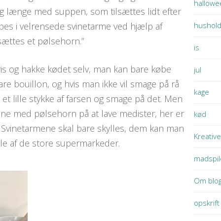
hallowe
 længe med suppen, som tilsættes lidt efter
ppes i velrensede svinetarme ved hjælp af
hushold
sættes et pølsehorn.”
is
ris og hakke kødet selv, man kan bare købe
jul
re bouillon, og hvis man ikke vil smage på rå
kage
 et lille stykke af farsen og smage på det. Men
e med pølsehorn på at lave medister, her er
kød
v. Svinetarmene skal bare skylles, dem kan man
Kreative
gle af de store supermarkeder.
madspil
Om blo
opskrift