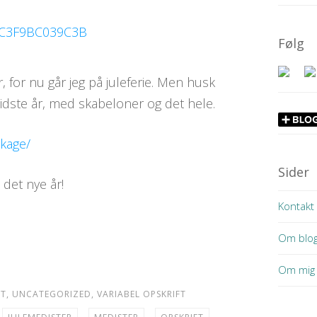
Følg
r, for nu går jeg på juleferie. Men husk
sidste år, med skabeloner og det hele.
ekage/
Sider
i det nye år!
Kontakt
Om blo
Om mig
FT
,
UNCATEGORIZED
,
VARIABEL OPSKRIFT