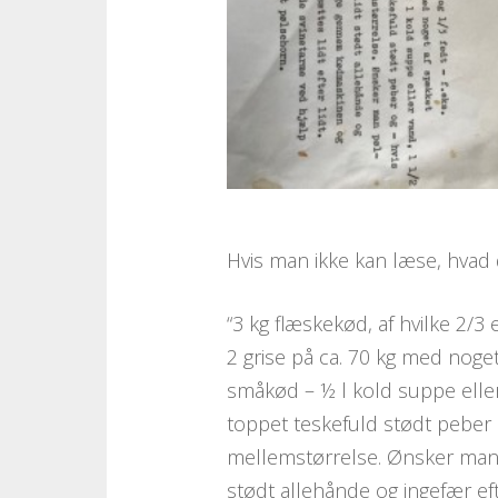
Hvis man ikke kan læse, hvad 
“3 kg flæskekød, af hvilke 2/3 
2 grise på ca. 70 kg med noge
småkød – ½ l kold suppe eller
toppet teskefuld stødt peber 
mellemstørrelse. Ønsker man 
stødt allehånde og ingefær e