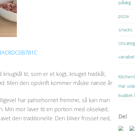
pålæg
pizza
snacks
Uncateg
variabel
knugkål til, som er et kogt, knuget hvidkål,
Kitchen
nød. Men den opskrift kommer måske næste år.
Har sid
kvalitet
 alligevel har pølsehornet fremme, så kan man
ren. Min mor laver tit en portion med oksekød,
Del
 lavet den traditionelle. Den bliver frosset ned,
.