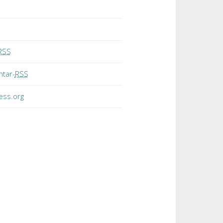
RSS
tar-
RSS
ess.org