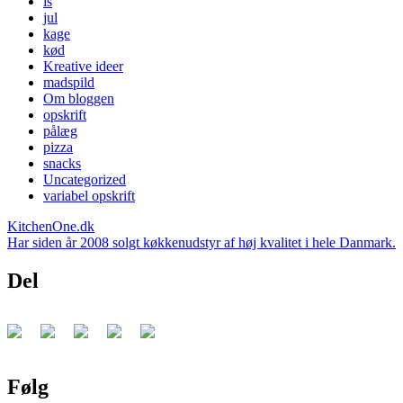
is
jul
kage
kød
Kreative ideer
madspild
Om bloggen
opskrift
pålæg
pizza
snacks
Uncategorized
variabel opskrift
KitchenOne.dk
Har siden år 2008 solgt køkkenudstyr af høj kvalitet i hele Danmark.
Del
Følg