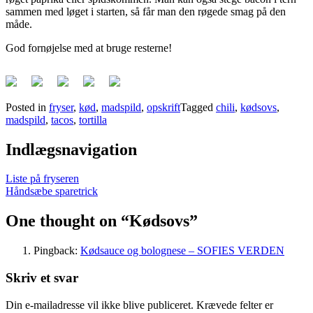
sammen med løget i starten, så får man den røgede smag på den
måde.
God fornøjelse med at bruge resterne!
Posted in
fryser
,
kød
,
madspild
,
opskrift
Tagged
chili
,
kødsovs
,
madspild
,
tacos
,
tortilla
Indlægsnavigation
Liste på fryseren
Håndsæbe sparetrick
One thought on “
Kødsovs
”
Pingback:
Kødsauce og bolognese – SOFIES VERDEN
Skriv et svar
Din e-mailadresse vil ikke blive publiceret.
Krævede felter er