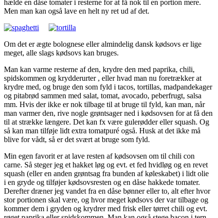
hælde en dåse tomater i resterne for at få nok til en portion mere.
Men man kan også lave en helt ny ret ud af det.
Om det er ægte bolognese eller almindelig dansk kødsovs er lige
meget, alle slags kødsovs kan bruges.
Man kan varme resterne af den, krydre den med paprika, chili,
spidskommen og krydderurter , eller hvad man nu foretrækker at
krydre med, og bruge den som fyld i tacos, tortillas, madpandekager
og pitabrød sammen med salat, tomat, avocado, peberfrugt, salsa
mm. Hvis der ikke er nok tilbage til at bruge til fyld, kan man, når
man varmer den, rive nogle grøntsager ned i kødsovsen for at få den
til at strække længere. Det kan fx være gulerødder eller squash. Og
så kan man tilføje lidt extra tomatpuré også. Husk at det ikke må
blive for vådt, så er det svært at bruge som fyld.
Min egen favorit er at lave resten af kødsovsen om til chili con
carne. Så steger jeg et hakket løg og evt. et fed hvidløg og en revet
squash (eller en anden grøntsag fra bunden af køleskabet) i lidt olie
i en gryde og tilføjer kødsovsresten og en dåse hakkede tomater.
Derefter dræner jeg vandet fra en dåse bønner eller to, alt efter hvor
stor portionen skal være, og hvor meget kødsovs der var tilbage og
kommer dem i gryden og krydrer med frisk eller tørret chili og evt.
røget paprika eller spidskommen. Man kan også stege bacon i tern