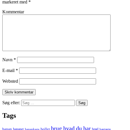
markeret med
*
Kommentar
Navn
*
E-mail
*
Websted
Søg efter:
Tags
brug hvad du har
banan
boller
bananer
brød
banankage
bærtærte