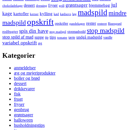
jul
grøntsager
hjemmebag
dessert
fryser
chokoladekage
dressing
grill
madspild
mindre
kage
kartofler
kylling
kerner
kød
kødsovs
løg
opskrift
madspild
rester
opskrifter
pandekager
resteret
Risengrød
stop madspild
spis din have
rodfrugter
stopmadspild
stop madspil
stop spild af mad
tips
suppe
undgå madspild
tip
tærte
vanille
tomater
variabel opskrift
æg
Kategorier
anmeldelser
æg og mejeriprodukter
boller og brød
dessert
drikkevarer
fisk
frugt
fryser
genbrug
grøntsager
halloween
husholdningstips