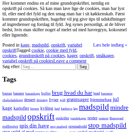
Her kommer endnu en af mine grundopskrifter, nemlig en
opskrift på cookies. Så kan man lave lige de cookies, man har lyst
til, eller med det fyld og den smag man har i sit køkkenskab. Først
kommer grundopskriften, bagefter vil jeg give tips til udskiftninger
af ingredienser og forslag til fyld. Jeg synes personligt, at de bliver
bedst, hvis man skifter noget af melet ud med havregryn, kokosmel
eller lignende.
Posted in
kage
,
madspild
,
opskrift
,
variabel
Læs hele indlæg »
opskrift
Tagged
cookie
,
cookie med fyld
,
cookies
,
grundopskrift på cookies
,
kager
,
opskrift
,
småkager
,
variabel opskrift på cookies
Leave a comment
Søg efter:
Tags
brug hvad du har
banan
boller
bananer
brød
banankage
bærtærte
jul
grøntsager
hjemmebag
dessert
fryser
chokoladekage
dressing
grill
madspild
mindre
kage
kartofler
kylling
kerner
kød
kødsovs
løg
opskrift
madspild
rester
opskrifter
pandekager
resteret
Risengrød
stop madspild
spis din have
rodfrugter
stopmadspild
stop madspil
stop spild af mad
tips