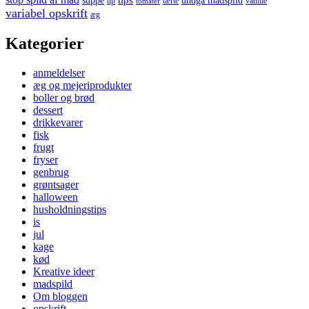
suppe
undgå madspild
tip
tærte
vanille
tomater
variabel opskrift
æg
Kategorier
anmeldelser
æg og mejeriprodukter
boller og brød
dessert
drikkevarer
fisk
frugt
fryser
genbrug
grøntsager
halloween
husholdningstips
is
jul
kage
kød
Kreative ideer
madspild
Om bloggen
opskrift