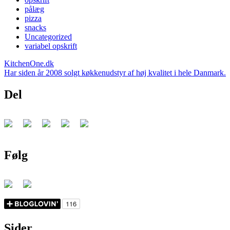
pålæg
pizza
snacks
Uncategorized
variabel opskrift
KitchenOne.dk
Har siden år 2008 solgt køkkenudstyr af høj kvalitet i hele Danmark.
Del
Følg
Sider