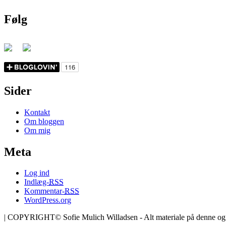
Følg
Sider
Kontakt
Om bloggen
Om mig
Meta
Log ind
Indlæg-
RSS
Kommentar-
RSS
WordPress.org
|
COPYRIGHT© Sofie Mulich Willadsen - Alt materiale på denne og un