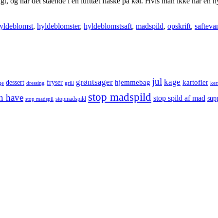
ntligt, og har det stående i en lufttæt flaske på køl. Hvis man ikke har 
yldeblomst
,
hyldeblomster
,
hyldeblomstsaft
,
madspild
,
opskrift
,
safteva
jul
grøntsager
kage
hjemmebag
dessert
fryser
kartofler
ge
dressing
grill
ker
stop madspild
in have
stop spild af mad
sup
stopmadspild
stop madspil