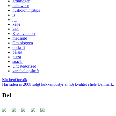
grøntsager
halloween
husholdningstips
is
jul
kage
kød
Kreative ideer
madspild
Om bloggen
opskrift
pålæg
pizza
snacks
Uncategorized
variabel opskrift
KitchenOne.dk
Har siden år 2008 solgt køkkenudstyr af høj kvalitet i hele Danmark.
Del