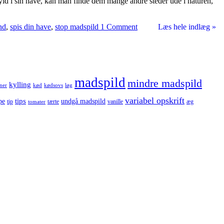
en hyld i sin have, kan man finde dem mange andre steder ude i naturen,
nd
,
spis din have
,
stop madspild
1 Comment
Læs hele indlæg »
madspild
mindre madspild
kylling
ner
kød
kødsovs
løg
variabel opskrift
tips
pe
undgå madspild
tip
tærte
vanille
æg
tomater