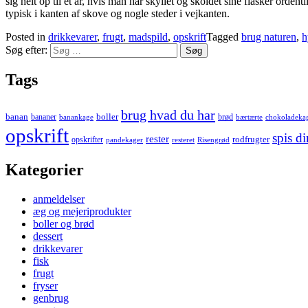
sig helt op til et år, hvis man har skyllet og skoldet sine flasker orde
typisk i kanten af skove og nogle steder i vejkanten.
Posted in
drikkevarer
,
frugt
,
madspild
,
opskrift
Tagged
brug naturen
,
h
Søg efter:
Tags
brug hvad du har
banan
boller
bananer
brød
banankage
bærtærte
chokoladeka
opskrift
spis d
rester
rodfrugter
opskrifter
pandekager
resteret
Risengrød
Kategorier
anmeldelser
æg og mejeriprodukter
boller og brød
dessert
drikkevarer
fisk
frugt
fryser
genbrug