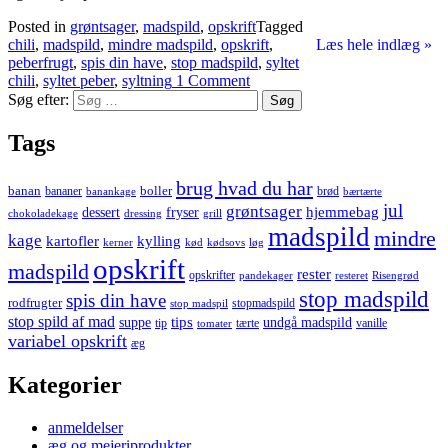
Posted in
grøntsager
,
madspild
,
opskrift
Tagged
chili
,
madspild
,
mindre madspild
,
opskrift
,
Læs hele indlæg »
peberfrugt
,
spis din have
,
stop madspild
,
syltet
chili
,
syltet peber
,
syltning
1 Comment
Søg efter:
Tags
brug hvad du har
banan
boller
bananer
brød
banankage
bærtærte
jul
grøntsager
hjemmebag
dessert
fryser
chokoladekage
dressing
grill
madspild
mindre
kage
kartofler
kylling
kerner
kød
kødsovs
løg
opskrift
madspild
rester
opskrifter
pandekager
resteret
Risengrød
stop madspild
spis din have
rodfrugter
stopmadspild
stop madspil
stop spild af mad
tips
suppe
undgå madspild
tip
tærte
vanille
tomater
variabel opskrift
æg
Kategorier
anmeldelser
æg og mejeriprodukter