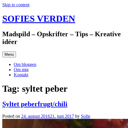
Skip to content
SOFIES VERDEN
Madspild – Opskrifter – Tips – Kreative
idéer
Menu
Om bloggen
Om mig
Kontakt
Tag: syltet peber
Syltet peberfrugt/chili
Posted on
24. august 2016
21. juni 2017
by
Sofie