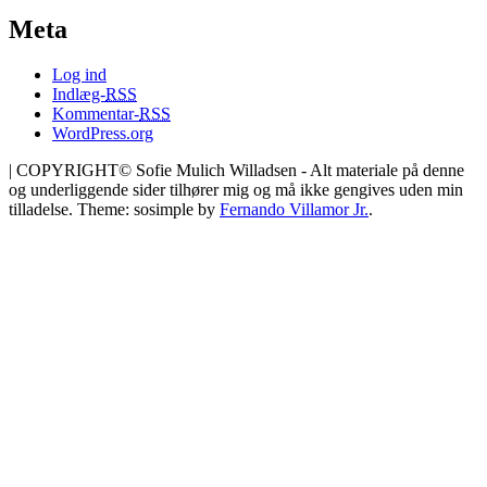
Meta
Log ind
Indlæg-
RSS
Kommentar-
RSS
WordPress.org
|
COPYRIGHT© Sofie Mulich Willadsen - Alt materiale på denne
og underliggende sider tilhører mig og må ikke gengives uden min
tilladelse. Theme: sosimple by
Fernando Villamor Jr.
.