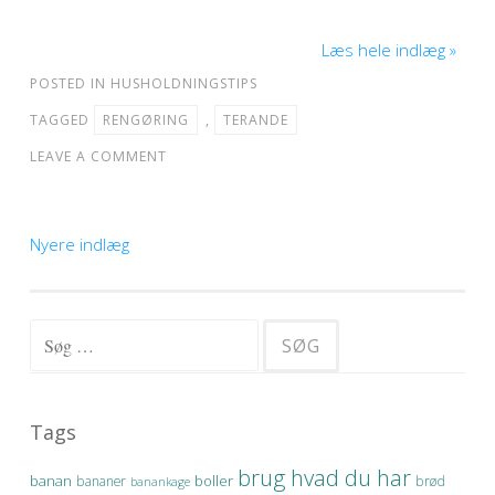
Læs hele indlæg »
POSTED IN
HUSHOLDNINGSTIPS
TAGGED
RENGØRING
,
TERANDE
LEAVE A COMMENT
Nyere indlæg
Navigation til indlæg
Søg efter:
Tags
brug hvad du har
banan
boller
bananer
brød
banankage