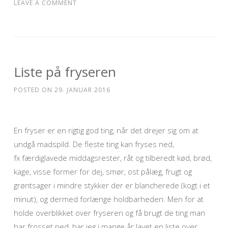
LEAVE A COMMENT
Liste på fryseren
POSTED ON
29. JANUAR 2016
En fryser er en rigtig god ting, når det drejer sig om at
undgå madspild. De fleste ting kan fryses ned,
fx færdiglavede middagsrester, råt og tilberedt kød, brød,
kage, visse former for dej, smør, ost pålæg, frugt og
grøntsager i mindre stykker der er blancherede (kogt i et
minut), og dermed forlænge holdbarheden. Men for at
holde overblikket over fryseren og få brugt de ting man
har frosset ned, har jeg i mange år lavet en liste over