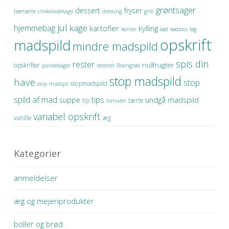
grøntsager
dessert
fryser
bærtærte
chokoladekage
dressing
grill
jul
kage
hjemmebag
kartofler
kylling
kerner
kød
kødsovs
løg
opskrift
madspild
mindre madspild
spis din
rester
rodfrugter
opskrifter
pandekager
resteret
Risengrød
stop madspild
have
stop
stopmadspild
stop madspil
spild af mad
tips
suppe
undgå madspild
tip
tærte
tomater
variabel opskrift
vanille
æg
Kategorier
anmeldelser
æg og mejeriprodukter
boller og brød