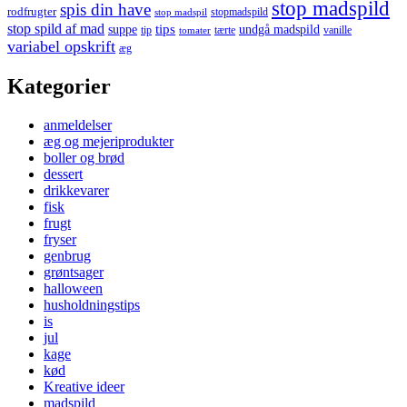
stop madspild
spis din have
rodfrugter
stopmadspild
stop madspil
stop spild af mad
tips
suppe
undgå madspild
tip
tærte
vanille
tomater
variabel opskrift
æg
Kategorier
anmeldelser
æg og mejeriprodukter
boller og brød
dessert
drikkevarer
fisk
frugt
fryser
genbrug
grøntsager
halloween
husholdningstips
is
jul
kage
kød
Kreative ideer
madspild