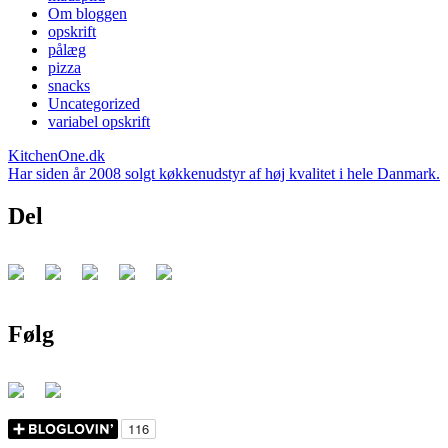
Om bloggen
opskrift
pålæg
pizza
snacks
Uncategorized
variabel opskrift
KitchenOne.dk
Har siden år 2008 solgt køkkenudstyr af høj kvalitet i hele Danmark.
Del
Følg