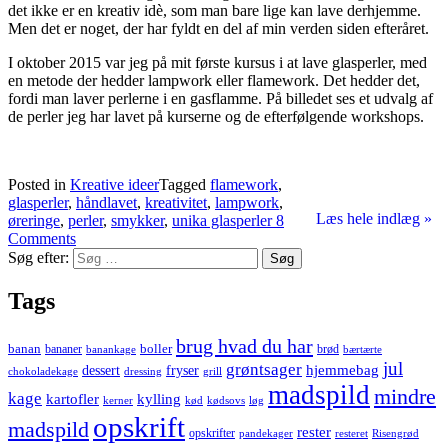
det ikke er en kreativ idè, som man bare lige kan lave derhjemme.
Men det er noget, der har fyldt en del af min verden siden efteråret.
I oktober 2015 var jeg på mit første kursus i at lave glasperler, med
en metode der hedder lampwork eller flamework. Det hedder det,
fordi man laver perlerne i en gasflamme. På billedet ses et udvalg af
de perler jeg har lavet på kurserne og de efterfølgende workshops.
Posted in
Kreative ideer
Tagged
flamework
,
glasperler
,
håndlavet
,
kreativitet
,
lampwork
,
Læs hele indlæg »
øreringe
,
perler
,
smykker
,
unika glasperler
8
Comments
Søg efter:
Tags
brug hvad du har
banan
boller
bananer
brød
banankage
bærtærte
jul
grøntsager
hjemmebag
dessert
fryser
chokoladekage
dressing
grill
madspild
mindre
kage
kartofler
kylling
kerner
kød
kødsovs
løg
opskrift
madspild
rester
opskrifter
pandekager
resteret
Risengrød