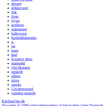
dessert
drikkevarer
fisk
frugt
fryser
genbrug
grøntsager
halloween
husholdningstips
is
jul
kage
kød
Kreative ideer
madspild
Om bloggen
opskrift
pålæg
pizza
snacks
Uncategorized
variabel opskrift
KitchenOne.dk
Har siden år 2008 solgt køkkenudstyr af høj kvalitet i hele Danmark.