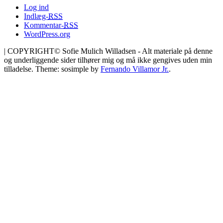
Log ind
Indlæg-
RSS
Kommentar-
RSS
WordPress.org
|
COPYRIGHT© Sofie Mulich Willadsen - Alt materiale på denne
og underliggende sider tilhører mig og må ikke gengives uden min
tilladelse. Theme: sosimple by
Fernando Villamor Jr.
.