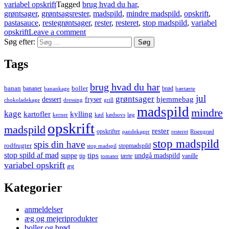
variabel opskrift
Tagged
brug hvad du har
,
grøntsager
,
grøntsagsrester
,
madspild
,
mindre madspild
,
opskrift
,
pastasauce
,
restegrøntsager
,
rester
,
resteret
,
stop madspild
,
variabel
opskrift
Leave a comment
Søg efter:
Tags
brug hvad du har
banan
boller
bananer
brød
banankage
bærtærte
jul
grøntsager
hjemmebag
dessert
fryser
chokoladekage
dressing
grill
madspild
mindre
kage
kartofler
kylling
kerner
kød
kødsovs
løg
opskrift
madspild
rester
opskrifter
pandekager
resteret
Risengrød
stop madspild
spis din have
rodfrugter
stopmadspild
stop madspil
stop spild af mad
tips
suppe
undgå madspild
tip
tærte
vanille
tomater
variabel opskrift
æg
Kategorier
anmeldelser
æg og mejeriprodukter
boller og brød