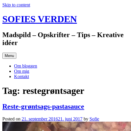
Skip to content
SOFIES VERDEN
Madspild – Opskrifter – Tips – Kreative
idéer
Menu
Om bloggen
Om mig
Kontakt
Tag: restegrøntsager
Reste-grøntsags-pastasauce
Posted on
21. september 2016
21. juni 2017
by
Sofie